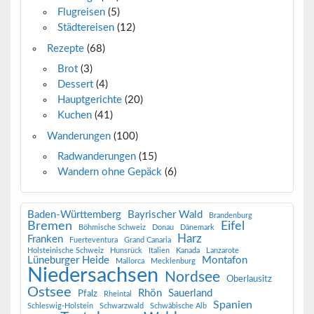
Flugreisen
(5)
Städtereisen
(12)
Rezepte
(68)
Brot
(3)
Dessert
(4)
Hauptgerichte
(20)
Kuchen
(41)
Wanderungen
(100)
Radwanderungen
(15)
Wandern ohne Gepäck
(6)
Baden-Württemberg
Bayrischer Wald
Brandenburg
Bremen
Eifel
Böhmische Schweiz
Donau
Dänemark
Harz
Franken
Fuerteventura
Grand Canaria
Holsteinische Schweiz
Hunsrück
Italien
Kanada
Lanzarote
Lüneburger Heide
Montafon
Mallorca
Mecklenburg
Niedersachsen
Nordsee
Oberlausitz
Ostsee
Rhön
Sauerland
Pfalz
Rheintal
Spanien
Schleswig-Holstein
Schwarzwald
Schwäbische Alb