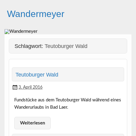
Skip
to
Wandermeyer
content
Das Wandern ist des Meyers Lust
Schlagwort:
Teutoburger Wald
Teutoburger Wald
3. April 2016
Fundstücke aus dem Teutoburger Wald während eines
Wanderurlaubs in Bad Laer.
Weiterlesen