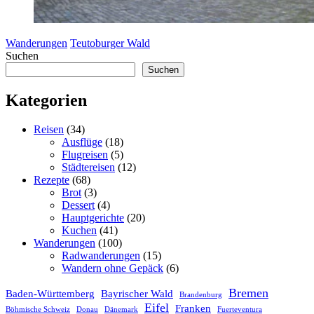
Wanderungen
Teutoburger Wald
Suchen
Suchen
Kategorien
Reisen
(34)
Ausflüge
(18)
Flugreisen
(5)
Städtereisen
(12)
Rezepte
(68)
Brot
(3)
Dessert
(4)
Hauptgerichte
(20)
Kuchen
(41)
Wanderungen
(100)
Radwanderungen
(15)
Wandern ohne Gepäck
(6)
Bremen
Baden-Württemberg
Bayrischer Wald
Brandenburg
Eifel
Franken
Böhmische Schweiz
Donau
Dänemark
Fuerteventura