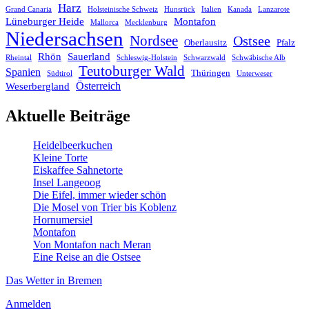
Harz
Grand Canaria
Holsteinische Schweiz
Hunsrück
Italien
Kanada
Lanzarote
Lüneburger Heide
Montafon
Mallorca
Mecklenburg
Niedersachsen
Nordsee
Ostsee
Oberlausitz
Pfalz
Rhön
Sauerland
Rheintal
Schleswig-Holstein
Schwarzwald
Schwäbische Alb
Teutoburger Wald
Spanien
Thüringen
Südtirol
Unterweser
Österreich
Weserbergland
Aktuelle Beiträge
Heidelbeerkuchen
Kleine Torte
Eiskaffee Sahnetorte
Insel Langeoog
Die Eifel, immer wieder schön
Die Mosel von Trier bis Koblenz
Hornumersiel
Montafon
Von Montafon nach Meran
Eine Reise an die Ostsee
Das Wetter in Bremen
Anmelden