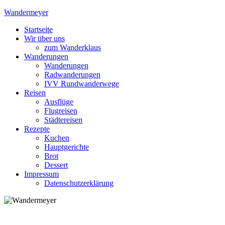
Skip
Wandermeyer
to
Startseite
content
Das Wandern ist des Meyers Lust
Wir über uns
zum Wanderklaus
Wanderungen
Wanderungen
Radwanderungen
IVV Rundwanderwege
Reisen
Ausflüge
Flugreisen
Städtereisen
Rezepte
Kuchen
Hauptgerichte
Brot
Dessert
Impressum
Datenschutzerklärung