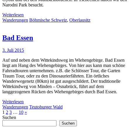
Narodni Park besucht.
Weiterlesen
Wanderungen
Böhmische Schweiz
,
Oberlausitz
Bad Essen
3. Juli 2015
Auf und neben dem Wittekindsweg im Wiehengebirge. Bad Essen
liegt am Hang des Wiehengebirges. Von hier aus kann man schöne
Fahrradtouren unternehmen. z.B. die Schlösser Tour, die Garten
Traum Tour, oder zu den Dinosaurierfährten. Ein örtliches
Wanderwegenetz (80km) ist gut ausgeschildert. Der traditionelle
Wittekindweg von Minden – Osnabrück, führt auf dem
langgezogenen Rücken des Wiehengebirges durch Bad Essen.
Weiterlesen
Wanderungen
Teutoburger Wald
1
2
3
…
10
»
Suchen
Suchen