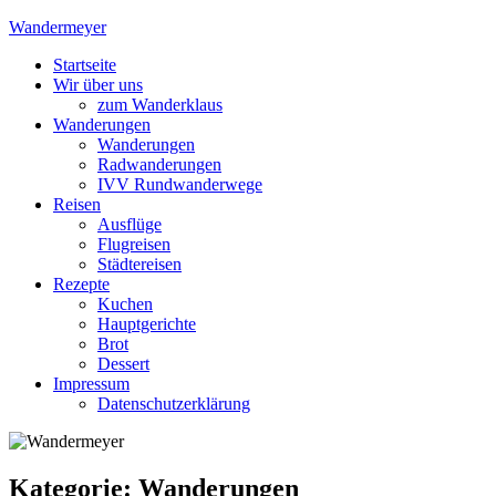
Skip
Wandermeyer
to
Startseite
content
Das Wandern ist des Meyers Lust
Wir über uns
zum Wanderklaus
Wanderungen
Wanderungen
Radwanderungen
IVV Rundwanderwege
Reisen
Ausflüge
Flugreisen
Städtereisen
Rezepte
Kuchen
Hauptgerichte
Brot
Dessert
Impressum
Datenschutzerklärung
Kategorie:
Wanderungen