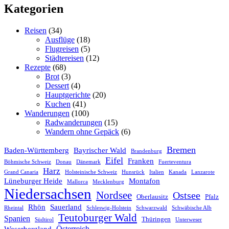
Kategorien
Reisen
(34)
Ausflüge
(18)
Flugreisen
(5)
Städtereisen
(12)
Rezepte
(68)
Brot
(3)
Dessert
(4)
Hauptgerichte
(20)
Kuchen
(41)
Wanderungen
(100)
Radwanderungen
(15)
Wandern ohne Gepäck
(6)
Bremen
Baden-Württemberg
Bayrischer Wald
Brandenburg
Eifel
Franken
Böhmische Schweiz
Donau
Dänemark
Fuerteventura
Harz
Grand Canaria
Holsteinische Schweiz
Hunsrück
Italien
Kanada
Lanzarote
Lüneburger Heide
Montafon
Mallorca
Mecklenburg
Niedersachsen
Nordsee
Ostsee
Oberlausitz
Pfalz
Rhön
Sauerland
Rheintal
Schleswig-Holstein
Schwarzwald
Schwäbische Alb
Teutoburger Wald
Spanien
Thüringen
Südtirol
Unterweser
Österreich
Weserbergland