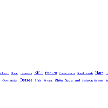
Eifel
Harz
Franken
Schweiz
Donau
Dänemark
Fuerteventura
Grand Canaria
Ho
e
Ostsee
Rhön
Sauerland
Oberlausitz
Pfalz
Rheintal
Schleswig-Holstein
S