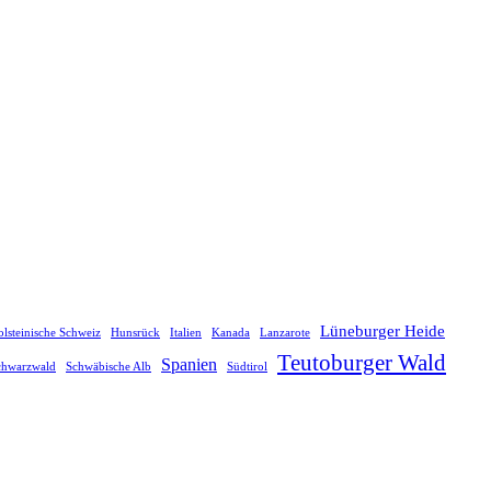
Lüneburger Heide
lsteinische Schweiz
Hunsrück
Italien
Kanada
Lanzarote
Teutoburger Wald
Spanien
chwarzwald
Schwäbische Alb
Südtirol