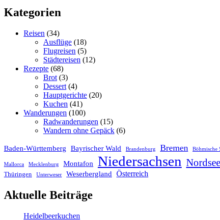
Kategorien
Reisen
(34)
Ausflüge
(18)
Flugreisen
(5)
Städtereisen
(12)
Rezepte
(68)
Brot
(3)
Dessert
(4)
Hauptgerichte
(20)
Kuchen
(41)
Wanderungen
(100)
Radwanderungen
(15)
Wandern ohne Gepäck
(6)
Bremen
Baden-Württemberg
Bayrischer Wald
Brandenburg
Böhmische 
Niedersachsen
Nordse
Montafon
Mallorca
Mecklenburg
Österreich
Weserbergland
Thüringen
Unterweser
Aktuelle Beiträge
Heidelbeerkuchen