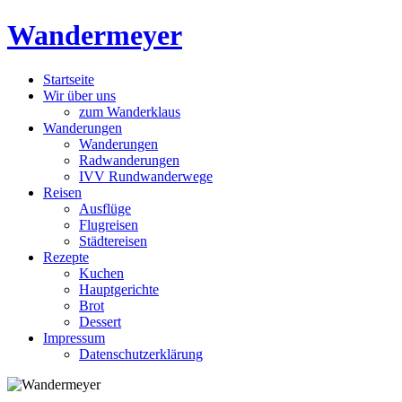
Skip
Wandermeyer
to
content
Startseite
Das Wandern ist des Meyers Lust
Wir über uns
zum Wanderklaus
Wanderungen
Wanderungen
Radwanderungen
IVV Rundwanderwege
Reisen
Ausflüge
Flugreisen
Städtereisen
Rezepte
Kuchen
Hauptgerichte
Brot
Dessert
Impressum
Datenschutzerklärung