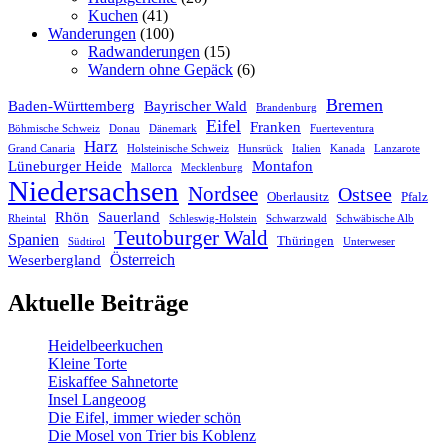
Kuchen
(41)
Wanderungen
(100)
Radwanderungen
(15)
Wandern ohne Gepäck
(6)
Bremen
Baden-Württemberg
Bayrischer Wald
Brandenburg
Eifel
Franken
Böhmische Schweiz
Donau
Dänemark
Fuerteventura
Harz
Grand Canaria
Holsteinische Schweiz
Hunsrück
Italien
Kanada
Lanzarote
Lüneburger Heide
Montafon
Mallorca
Mecklenburg
Niedersachsen
Nordsee
Ostsee
Oberlausitz
Pfalz
Rhön
Sauerland
Rheintal
Schleswig-Holstein
Schwarzwald
Schwäbische Alb
Teutoburger Wald
Spanien
Thüringen
Südtirol
Unterweser
Österreich
Weserbergland
Aktuelle Beiträge
Heidelbeerkuchen
Kleine Torte
Eiskaffee Sahnetorte
Insel Langeoog
Die Eifel, immer wieder schön
Die Mosel von Trier bis Koblenz