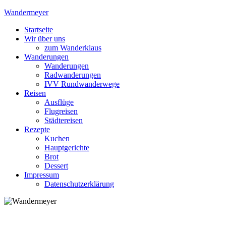
Skip
Wandermeyer
to
Startseite
content
Das Wandern ist des Meyers Lust
Wir über uns
zum Wanderklaus
Wanderungen
Wanderungen
Radwanderungen
IVV Rundwanderwege
Reisen
Ausflüge
Flugreisen
Städtereisen
Rezepte
Kuchen
Hauptgerichte
Brot
Dessert
Impressum
Datenschutzerklärung