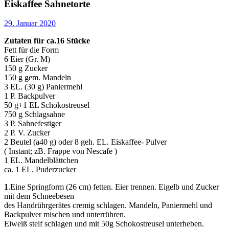
Eiskaffee Sahnetorte
29. Januar 2020
Zutaten für ca.16 Stücke
Fett für die Form
6 Eier (Gr. M)
150 g Zucker
150 g gem. Mandeln
3 EL. (30 g) Paniermehl
1 P. Backpulver
50 g+1 EL Schokostreusel
750 g Schlagsahne
3 P. Sahnefestiger
2 P. V. Zucker
2 Beutel (a40 g) oder 8 geh. EL. Eiskaffee- Pulver
( Instant; zB. Frappe von Nescafe )
1 EL. Mandelblättchen
ca. 1 EL. Puderzucker
1
.Eine Springform (26 cm) fetten. Eier trennen. Eigelb und Zucker
mit dem Schneebesen
des Handrührgerätes cremig schlagen. Mandeln, Paniermehl und
Backpulver mischen und unterrühren.
Eiweiß steif schlagen und mit 50g Schokostreusel unterheben.