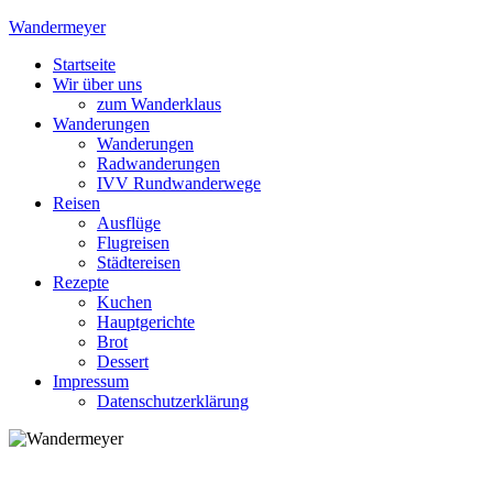
Skip
Wandermeyer
to
Startseite
content
Das Wandern ist des Meyers Lust
Wir über uns
zum Wanderklaus
Wanderungen
Wanderungen
Radwanderungen
IVV Rundwanderwege
Reisen
Ausflüge
Flugreisen
Städtereisen
Rezepte
Kuchen
Hauptgerichte
Brot
Dessert
Impressum
Datenschutzerklärung