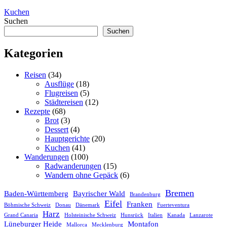
Kuchen
Suchen
Suchen
Kategorien
Reisen
(34)
Ausflüge
(18)
Flugreisen
(5)
Städtereisen
(12)
Rezepte
(68)
Brot
(3)
Dessert
(4)
Hauptgerichte
(20)
Kuchen
(41)
Wanderungen
(100)
Radwanderungen
(15)
Wandern ohne Gepäck
(6)
Bremen
Baden-Württemberg
Bayrischer Wald
Brandenburg
Eifel
Franken
Böhmische Schweiz
Donau
Dänemark
Fuerteventura
Harz
Grand Canaria
Holsteinische Schweiz
Hunsrück
Italien
Kanada
Lanzarote
Lüneburger Heide
Montafon
Mallorca
Mecklenburg