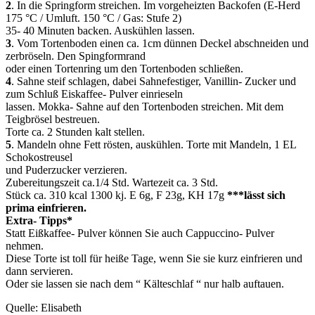
2
. In die Springform streichen. Im vorgeheizten Backofen (E-Herd
175 °C / Umluft. 150 °C / Gas: Stufe 2)
35- 40 Minuten backen. Auskühlen lassen.
3
. Vom Tortenboden einen ca. 1cm dünnen Deckel abschneiden und
zerbröseln. Den Spingformrand
oder einen Tortenring um den Tortenboden schließen.
4
. Sahne steif schlagen, dabei Sahnefestiger, Vanillin- Zucker und
zum Schluß Eiskaffee- Pulver einrieseln
lassen. Mokka- Sahne auf den Tortenboden streichen. Mit dem
Teigbrösel bestreuen.
Torte ca. 2 Stunden kalt stellen.
5
. Mandeln ohne Fett rösten, auskühlen. Torte mit Mandeln, 1 EL
Schokostreusel
und Puderzucker verzieren.
Zubereitungszeit ca.1/4 Std. Wartezeit ca. 3 Std.
Stück ca. 310 kcal 1300 kj. E 6g, F 23g, KH 17g
***lässt sich
prima einfrieren.
Extra- Tipps*
Statt
Eißkaffee- Pulver können Sie auch Cappuccino- Pulver
nehmen.
Diese Torte ist toll für heiße Tage, wenn Sie sie kurz einfrieren und
dann servieren.
Oder sie lassen sie nach dem “ Kälteschlaf “ nur halb auftauen.
Quelle: Elisabeth