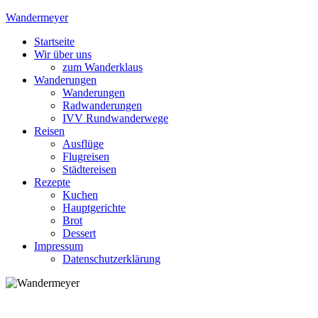
Skip
Wandermeyer
to
Startseite
content
Das Wandern ist des Meyers Lust
Wir über uns
zum Wanderklaus
Wanderungen
Wanderungen
Radwanderungen
IVV Rundwanderwege
Reisen
Ausflüge
Flugreisen
Städtereisen
Rezepte
Kuchen
Hauptgerichte
Brot
Dessert
Impressum
Datenschutzerklärung