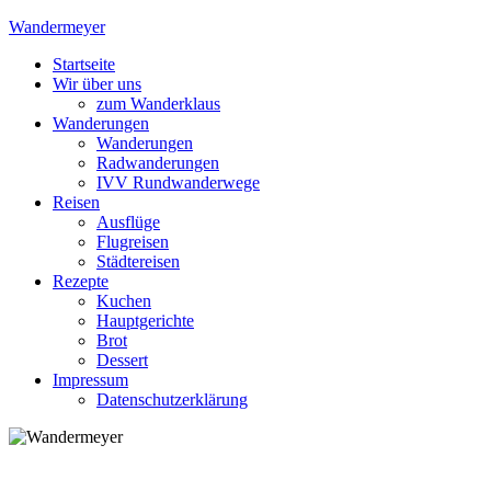
Skip
Wandermeyer
to
Startseite
content
Das Wandern ist des Meyers Lust
Wir über uns
zum Wanderklaus
Wanderungen
Wanderungen
Radwanderungen
IVV Rundwanderwege
Reisen
Ausflüge
Flugreisen
Städtereisen
Rezepte
Kuchen
Hauptgerichte
Brot
Dessert
Impressum
Datenschutzerklärung