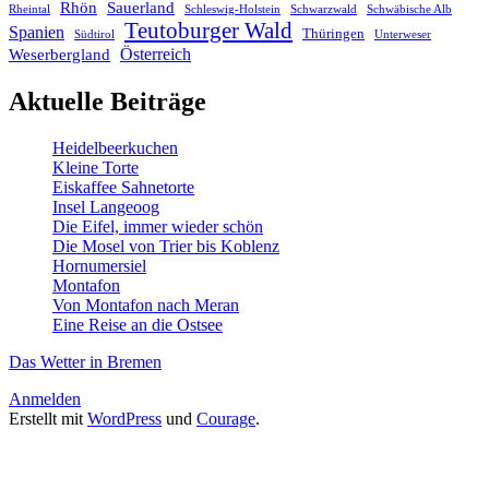
Rhön
Sauerland
Rheintal
Schleswig-Holstein
Schwarzwald
Schwäbische Alb
Teutoburger Wald
Spanien
Thüringen
Südtirol
Unterweser
Österreich
Weserbergland
Aktuelle Beiträge
Heidelbeerkuchen
Kleine Torte
Eiskaffee Sahnetorte
Insel Langeoog
Die Eifel, immer wieder schön
Die Mosel von Trier bis Koblenz
Hornumersiel
Montafon
Von Montafon nach Meran
Eine Reise an die Ostsee
Das Wetter in Bremen
Anmelden
Erstellt mit
WordPress
und
Courage
.