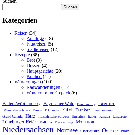
Suchen
Suchen
Kategorien
Reisen
(34)
Ausflüge
(18)
Flugreisen
(5)
Städtereisen
(12)
Rezepte
(68)
Brot
(3)
Dessert
(4)
Hauptgerichte
(20)
Kuchen
(41)
Wanderungen
(100)
Radwanderungen
(15)
Wandern ohne Gepäck
(6)
Bremen
Baden-Württemberg
Bayrischer Wald
Brandenburg
Eifel
Franken
Böhmische Schweiz
Donau
Dänemark
Fuerteventura
Harz
Grand Canaria
Holsteinische Schweiz
Hunsrück
Italien
Kanada
Lanzarote
Lüneburger Heide
Montafon
Mallorca
Mecklenburg
Niedersachsen
Nordsee
Ostsee
Oberlausitz
Pfalz