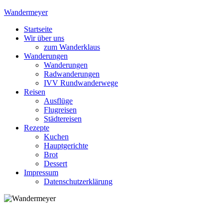
Skip
Wandermeyer
to
Startseite
content
Das Wandern ist des Meyers Lust
Wir über uns
zum Wanderklaus
Wanderungen
Wanderungen
Radwanderungen
IVV Rundwanderwege
Reisen
Ausflüge
Flugreisen
Städtereisen
Rezepte
Kuchen
Hauptgerichte
Brot
Dessert
Impressum
Datenschutzerklärung