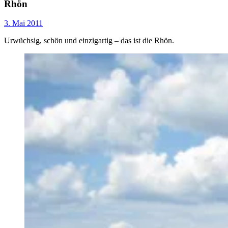
Rhön
3. Mai 2011
Urwüchsig, schön und einzigartig – das ist die Rhön.