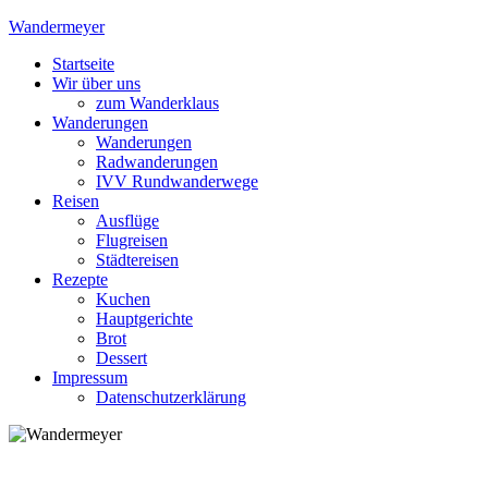
Skip
Wandermeyer
to
Startseite
content
Das Wandern ist des Meyers Lust
Wir über uns
zum Wanderklaus
Wanderungen
Wanderungen
Radwanderungen
IVV Rundwanderwege
Reisen
Ausflüge
Flugreisen
Städtereisen
Rezepte
Kuchen
Hauptgerichte
Brot
Dessert
Impressum
Datenschutzerklärung