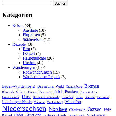
Suchen
Kategorien
Reisen
(34)
Ausflüge
(18)
Flugreisen
(5)
Städtereisen
(12)
Rezepte
(68)
Brot
(3)
Dessert
(4)
Hauptgerichte
(20)
Kuchen
(41)
Wanderungen
(100)
Radwanderungen
(15)
Wandern ohne Gepäck
(6)
Bremen
Baden-Württemberg
Bayrischer Wald
Brandenburg
Eifel
Franken
Böhmische Schweiz
Donau
Dänemark
Fuerteventura
Harz
Grand Canaria
Holsteinische Schweiz
Hunsrück
Italien
Kanada
Lanzarote
Lüneburger Heide
Montafon
Mallorca
Mecklenburg
Niedersachsen
Nordsee
Ostsee
Oberlausitz
Pfalz
Rhön
Sauerland
Rheintal
Schleswig-Holstein
Schwarzwald
Schwäbische Alb