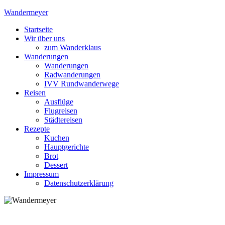
Skip
Wandermeyer
to
Startseite
content
Das Wandern ist des Meyers Lust
Wir über uns
zum Wanderklaus
Wanderungen
Wanderungen
Radwanderungen
IVV Rundwanderwege
Reisen
Ausflüge
Flugreisen
Städtereisen
Rezepte
Kuchen
Hauptgerichte
Brot
Dessert
Impressum
Datenschutzerklärung