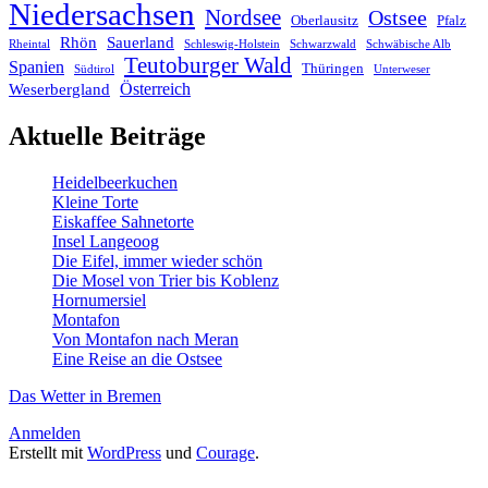
Niedersachsen
Nordsee
Ostsee
Oberlausitz
Pfalz
Rhön
Sauerland
Rheintal
Schleswig-Holstein
Schwarzwald
Schwäbische Alb
Teutoburger Wald
Spanien
Thüringen
Südtirol
Unterweser
Österreich
Weserbergland
Aktuelle Beiträge
Heidelbeerkuchen
Kleine Torte
Eiskaffee Sahnetorte
Insel Langeoog
Die Eifel, immer wieder schön
Die Mosel von Trier bis Koblenz
Hornumersiel
Montafon
Von Montafon nach Meran
Eine Reise an die Ostsee
Das Wetter in Bremen
Anmelden
Erstellt mit
WordPress
und
Courage
.