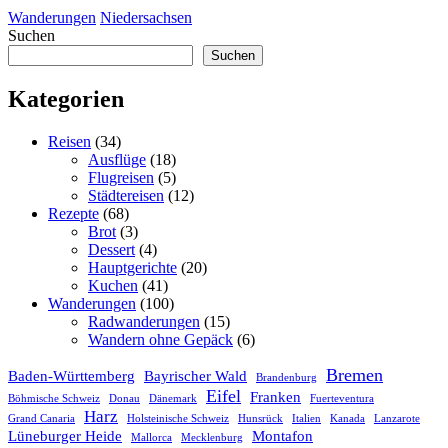
Wanderungen
Niedersachsen
Suchen
Suchen
Kategorien
Reisen
(34)
Ausflüge
(18)
Flugreisen
(5)
Städtereisen
(12)
Rezepte
(68)
Brot
(3)
Dessert
(4)
Hauptgerichte
(20)
Kuchen
(41)
Wanderungen
(100)
Radwanderungen
(15)
Wandern ohne Gepäck
(6)
Bremen
Baden-Württemberg
Bayrischer Wald
Brandenburg
Eifel
Franken
Böhmische Schweiz
Donau
Dänemark
Fuerteventura
Harz
Grand Canaria
Holsteinische Schweiz
Hunsrück
Italien
Kanada
Lanzarote
Lüneburger Heide
Montafon
Mallorca
Mecklenburg