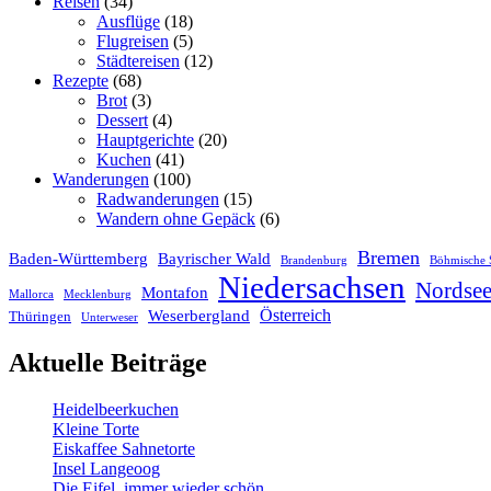
Reisen
(34)
Ausflüge
(18)
Flugreisen
(5)
Städtereisen
(12)
Rezepte
(68)
Brot
(3)
Dessert
(4)
Hauptgerichte
(20)
Kuchen
(41)
Wanderungen
(100)
Radwanderungen
(15)
Wandern ohne Gepäck
(6)
Bremen
Baden-Württemberg
Bayrischer Wald
Brandenburg
Böhmische 
Niedersachsen
Nordse
Montafon
Mallorca
Mecklenburg
Österreich
Weserbergland
Thüringen
Unterweser
Aktuelle Beiträge
Heidelbeerkuchen
Kleine Torte
Eiskaffee Sahnetorte
Insel Langeoog
Die Eifel, immer wieder schön