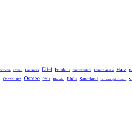
Eifel
Harz
Franken
Schweiz
Donau
Dänemark
Fuerteventura
Grand Canaria
Ho
e
Ostsee
Rhön
Sauerland
Oberlausitz
Pfalz
Rheintal
Schleswig-Holstein
S