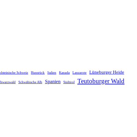
Lüneburger Heide
lsteinische Schweiz
Hunsrück
Italien
Kanada
Lanzarote
Teutoburger Wald
Spanien
chwarzwald
Schwäbische Alb
Südtirol