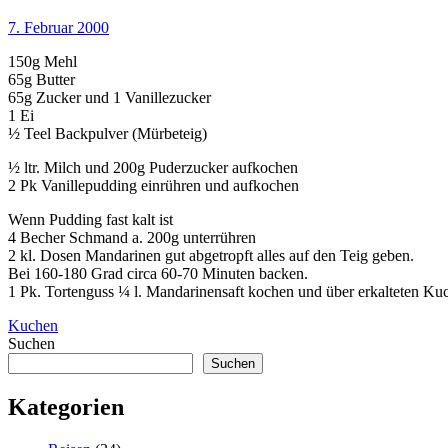
7. Februar 2000
150g Mehl
65g Butter
65g Zucker und 1 Vanillezucker
1 Ei
½ Teel Backpulver (Mürbeteig)
½ ltr. Milch und 200g Puderzucker aufkochen
2 Pk Vanillepudding einrühren und aufkochen
Wenn Pudding fast kalt ist
4 Becher Schmand a. 200g unterrühren
2 kl. Dosen Mandarinen gut abgetropft alles auf den Teig geben.
Bei 160-180 Grad circa 60-70 Minuten backen.
1 Pk. Tortenguss ¼ l. Mandarinensaft kochen und über erkalteten K
Kuchen
Suchen
Suchen
Kategorien