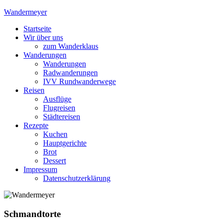
Skip
Wandermeyer
to
Startseite
content
Das Wandern ist des Meyers Lust
Wir über uns
zum Wanderklaus
Wanderungen
Wanderungen
Radwanderungen
IVV Rundwanderwege
Reisen
Ausflüge
Flugreisen
Städtereisen
Rezepte
Kuchen
Hauptgerichte
Brot
Dessert
Impressum
Datenschutzerklärung
Schmandtorte