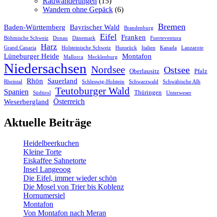
Radwanderungen
(15)
Wandern ohne Gepäck
(6)
Bremen
Baden-Württemberg
Bayrischer Wald
Brandenburg
Eifel
Franken
Böhmische Schweiz
Donau
Dänemark
Fuerteventura
Harz
Grand Canaria
Holsteinische Schweiz
Hunsrück
Italien
Kanada
Lanzarote
Lüneburger Heide
Montafon
Mallorca
Mecklenburg
Niedersachsen
Nordsee
Ostsee
Oberlausitz
Pfalz
Rhön
Sauerland
Rheintal
Schleswig-Holstein
Schwarzwald
Schwäbische Alb
Teutoburger Wald
Spanien
Thüringen
Südtirol
Unterweser
Österreich
Weserbergland
Aktuelle Beiträge
Heidelbeerkuchen
Kleine Torte
Eiskaffee Sahnetorte
Insel Langeoog
Die Eifel, immer wieder schön
Die Mosel von Trier bis Koblenz
Hornumersiel
Montafon
Von Montafon nach Meran