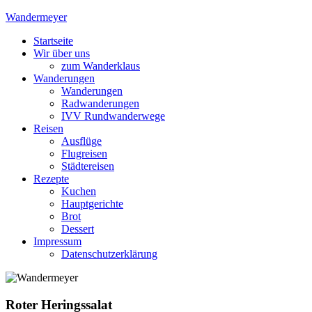
Skip
Wandermeyer
to
Startseite
content
Das Wandern ist des Meyers Lust
Wir über uns
zum Wanderklaus
Wanderungen
Wanderungen
Radwanderungen
IVV Rundwanderwege
Reisen
Ausflüge
Flugreisen
Städtereisen
Rezepte
Kuchen
Hauptgerichte
Brot
Dessert
Impressum
Datenschutzerklärung
Roter Heringssalat