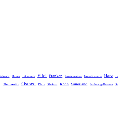
Eifel
Harz
Franken
Schweiz
Donau
Dänemark
Fuerteventura
Grand Canaria
Ho
e
Ostsee
Rhön
Sauerland
Oberlausitz
Pfalz
Rheintal
Schleswig-Holstein
S