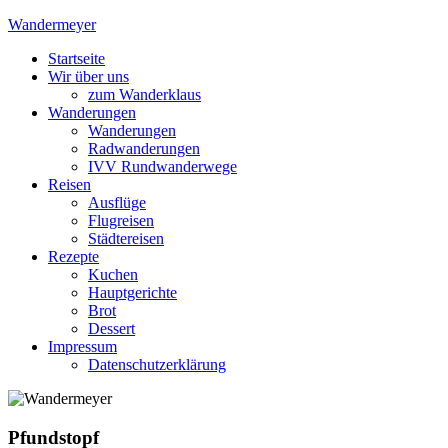
Skip
Wandermeyer
to
Startseite
content
Das Wandern ist des Meyers Lust
Wir über uns
zum Wanderklaus
Wanderungen
Wanderungen
Radwanderungen
IVV Rundwanderwege
Reisen
Ausflüge
Flugreisen
Städtereisen
Rezepte
Kuchen
Hauptgerichte
Brot
Dessert
Impressum
Datenschutzerklärung
Pfundstopf