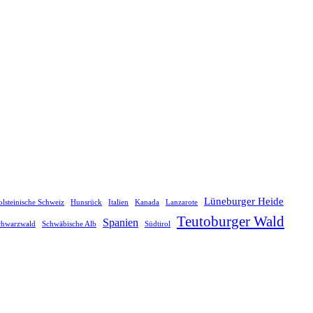
Lüneburger Heide
lsteinische Schweiz
Hunsrück
Italien
Kanada
Lanzarote
Teutoburger Wald
Spanien
chwarzwald
Schwäbische Alb
Südtirol