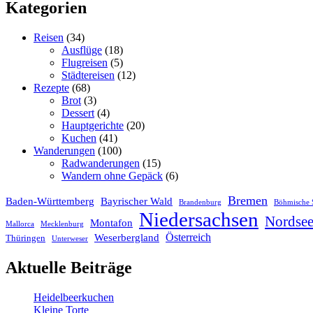
Kategorien
Reisen
(34)
Ausflüge
(18)
Flugreisen
(5)
Städtereisen
(12)
Rezepte
(68)
Brot
(3)
Dessert
(4)
Hauptgerichte
(20)
Kuchen
(41)
Wanderungen
(100)
Radwanderungen
(15)
Wandern ohne Gepäck
(6)
Bremen
Baden-Württemberg
Bayrischer Wald
Brandenburg
Böhmische 
Niedersachsen
Nordse
Montafon
Mallorca
Mecklenburg
Österreich
Weserbergland
Thüringen
Unterweser
Aktuelle Beiträge
Heidelbeerkuchen
Kleine Torte