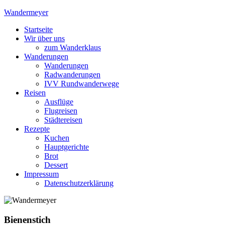
Skip
Wandermeyer
to
Startseite
content
Das Wandern ist des Meyers Lust
Wir über uns
zum Wanderklaus
Wanderungen
Wanderungen
Radwanderungen
IVV Rundwanderwege
Reisen
Ausflüge
Flugreisen
Städtereisen
Rezepte
Kuchen
Hauptgerichte
Brot
Dessert
Impressum
Datenschutzerklärung
Bienenstich