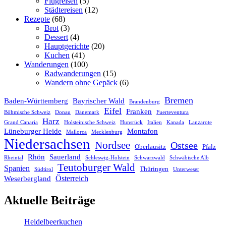
Flugreisen
(5)
Städtereisen
(12)
Rezepte
(68)
Brot
(3)
Dessert
(4)
Hauptgerichte
(20)
Kuchen
(41)
Wanderungen
(100)
Radwanderungen
(15)
Wandern ohne Gepäck
(6)
Bremen
Baden-Württemberg
Bayrischer Wald
Brandenburg
Eifel
Franken
Böhmische Schweiz
Donau
Dänemark
Fuerteventura
Harz
Grand Canaria
Holsteinische Schweiz
Hunsrück
Italien
Kanada
Lanzarote
Lüneburger Heide
Montafon
Mallorca
Mecklenburg
Niedersachsen
Nordsee
Ostsee
Oberlausitz
Pfalz
Rhön
Sauerland
Rheintal
Schleswig-Holstein
Schwarzwald
Schwäbische Alb
Teutoburger Wald
Spanien
Thüringen
Südtirol
Unterweser
Österreich
Weserbergland
Aktuelle Beiträge
Heidelbeerkuchen