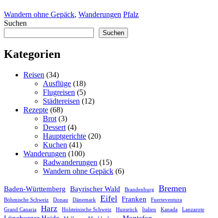
Wandern ohne Gepäck
,
Wanderungen
Pfalz
Suchen
Suchen
Kategorien
Reisen
(34)
Ausflüge
(18)
Flugreisen
(5)
Städtereisen
(12)
Rezepte
(68)
Brot
(3)
Dessert
(4)
Hauptgerichte
(20)
Kuchen
(41)
Wanderungen
(100)
Radwanderungen
(15)
Wandern ohne Gepäck
(6)
Bremen
Baden-Württemberg
Bayrischer Wald
Brandenburg
Eifel
Franken
Böhmische Schweiz
Donau
Dänemark
Fuerteventura
Harz
Grand Canaria
Holsteinische Schweiz
Hunsrück
Italien
Kanada
Lanzarote