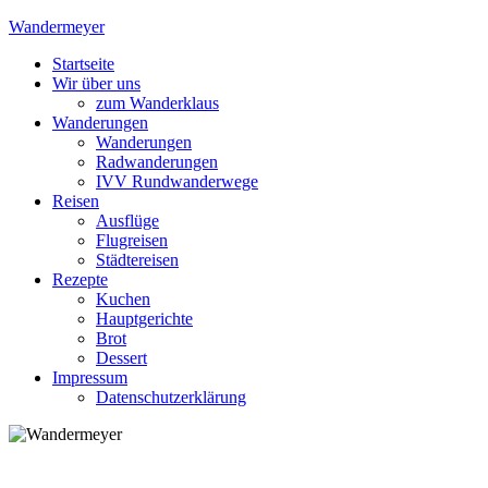
Skip
Wandermeyer
to
Startseite
content
Das Wandern ist des Meyers Lust
Wir über uns
zum Wanderklaus
Wanderungen
Wanderungen
Radwanderungen
IVV Rundwanderwege
Reisen
Ausflüge
Flugreisen
Städtereisen
Rezepte
Kuchen
Hauptgerichte
Brot
Dessert
Impressum
Datenschutzerklärung